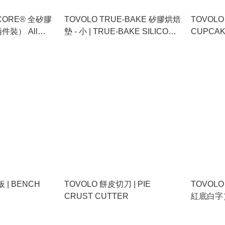
-CORE® 全矽膠
TOVOLO TRUE-BAKE 矽膠烘焙
TOVOL
裝） All
墊 - 小 | TRUE-BAKE SILICONE
CUPCAK
tula &
BAKING MAT
BATTER
2)
 | BENCH
TOVOLO 餅皮切刀 | PIE
TOVOL
CRUST CUTTER
紅底白字） 
BOWL SC
WHITE P