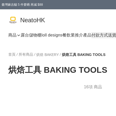
臺灣麻吉貓 5 件要晒 再減 $88
消費即享全單 95 折優惠！
購物滿 HKD 300.00即享免運費優惠！（適用於 特定的送貨方式 )
買麻吉貓廚具套裝免運費
寄送台灣運費滿HKD300 減 HKD50 優惠（不適用於儲物用品及傢俬）
NeatoHK
商品
露台儲物櫃
loll designs
餐飲業推介產品
付款方式
送
首頁
/
所有商品
/
/
烘焙 BAKERY
烘焙工具 BAKING TOOLS
烘焙工具 BAKING TOOLS
16項 商品