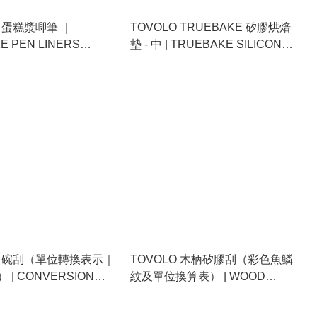
O 蛋糕漿唧筆 ｜
TOVOLO TRUEBAKE 矽膠烘焙
E PEN LINERS
墊 - 中 | TRUEBAKE SILICONE
 DISPENSER
HALF-SHEET BAKING MAT
O 碗刮（單位轉換表示｜
TOVOLO 木柄矽膠刮（彩色魚鱗
| CONVERSION
紋及單位換算表） | WOOD
RAPER - RED W/
HANDLED CLASSIC PRINT
RINTING
CONVERSION SPATULA