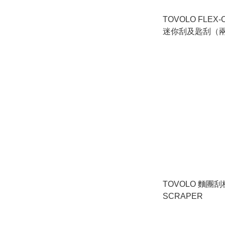
TOVOLO FLEX
迷你刮及匙刮（兩件
Silicone Mini Spa
Spoonula (Set of 
TOVOLO 麵團刮板
SCRAPER