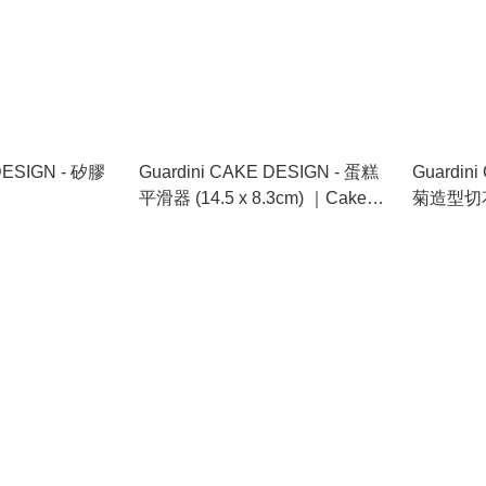
DESIGN - 矽膠
Guardini CAKE DESIGN - 蛋糕
Guardin
平滑器 (14.5 x 8.3cm) ｜Cake
菊造型切
Smoother