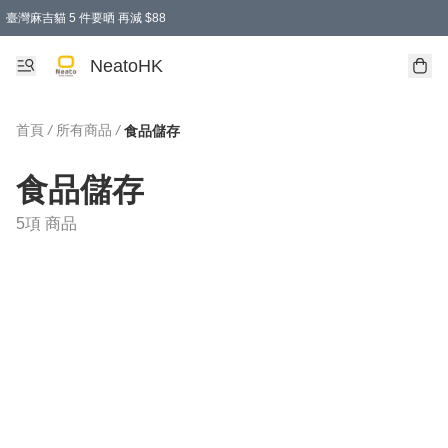
臺灣麻吉貓 5 件要晒 再減 $88
消費即享全單 95 折優惠！
購物滿 HKD 300.00即享免運費優惠！（適用於 特定的送貨方式 )
買麻吉貓廚具套裝免運費
寄送台灣運費滿HKD300 減 HKD50 優惠（不適用於儲物用品及傢俬）
NeatoHK
首頁
/
所有商品
/
食品儲存
食品儲存
5項 商品