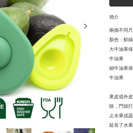
簡介
兩個不同尺
顏色：鮮綠色
大牛油果保鮮
牛油果

細牛油果保鮮套
牛油果

果皮或外皮
除，門就打
止水果或蔬菜
延長了水果