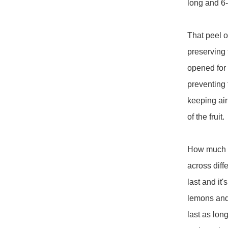
long and 6-
That peel o
preserving 
opened for 
preventing 
keeping air
of the fruit.  
How much m
across diff
last and it'
lemons and 
last as lon