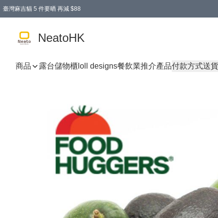
臺灣麻吉貓 5 件要晒 再減 $88
消費即享全單 95 折優惠！
購物滿 HKD 300.00即享免運費優惠！（適用於 特定的送貨方式 )
買麻吉貓廚具套裝免運費
寄送台灣運費滿HKD300 減 HKD50 優惠（不適用於儲物用品及傢俬）
NeatoHK
商品
露台儲物櫃
loll designs
餐飲業推介產品
付款方式
送