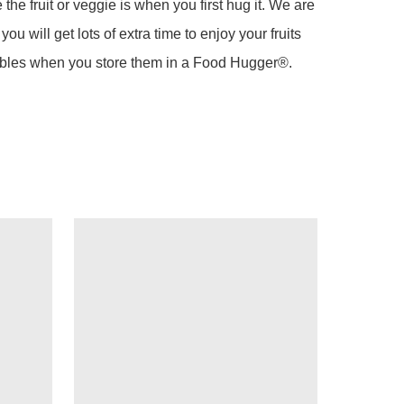
the fruit or veggie is when you first hug it. We are 
 you will get lots of extra time to enjoy your fruits 
bles when you store them in a Food Hugger®.