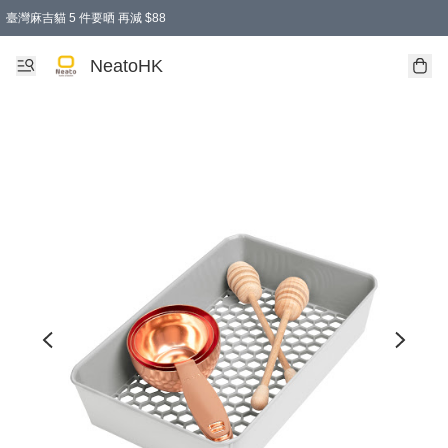
臺灣麻吉貓 5 件要晒 再減 $88
消費即享全單 95 折優惠！
購物滿 HKD 300.00即享免運費優惠！（適用於 特定的送貨方式 )
買麻吉貓廚具套裝免運費
寄送台灣運費滿HKD300 減 HKD50 優惠（不適用於儲物用品及傢俬）
NeatoHK