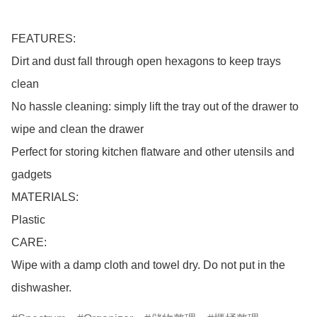
FEATURES:

Dirt and dust fall through open hexagons to keep trays 
clean

No hassle cleaning: simply lift the tray out of the drawer to 
wipe and clean the drawer

Perfect for storing kitchen flatware and other utensils and 
gadgets

MATERIALS:

Plastic

CARE:

Wipe with a damp cloth and towel dry. Do not put in the 
dishwasher.