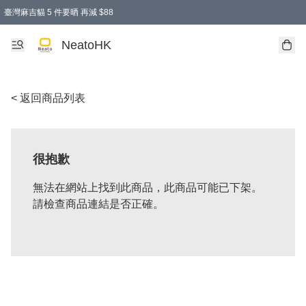
臺灣麻吉貓 5 件要晒 再減 $88
消費即享全單 95 折優惠！
購物滿 HKD 300.00即享免運費優惠！（適用於 特定的送貨方式 )
買麻吉貓廚具套裝免運費
寄送台灣運費滿HKD300 減 HKD50 優惠（不適用於儲物用品及傢俬）
NeatoHK
< 返回商品列表
很抱歉
無法在網站上找到此商品，此商品可能已下架。
請檢查商品連結是否正確。