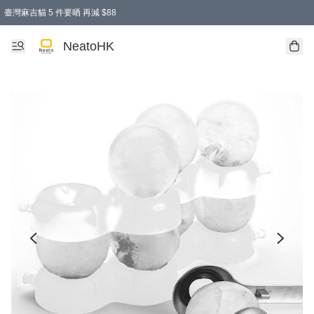
臺灣麻吉貓 5 件要晒 再減 $88
消費即享全單 95 折優惠！
購物滿 HKD 300.00即享免運費優惠！（適用於 特定的送貨方式 )
買麻吉貓廚具套裝免運費
寄送台灣運費滿HKD300 減 HKD50 優惠（不適用於儲物用品及傢俬）
NeatoHK