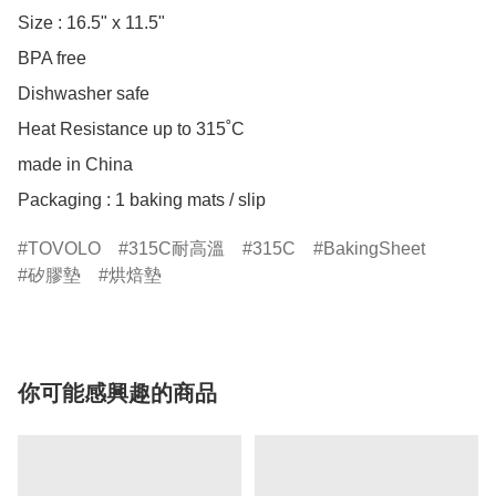
Size : 16.5" x 11.5"

BPA free

Dishwasher safe

Heat Resistance up to 315˚C

made in China

Packaging : 1 baking mats / slip
TOVOLO
315C耐高溫
315C
BakingSheet
矽膠墊
烘焙墊
你可能感興趣的商品