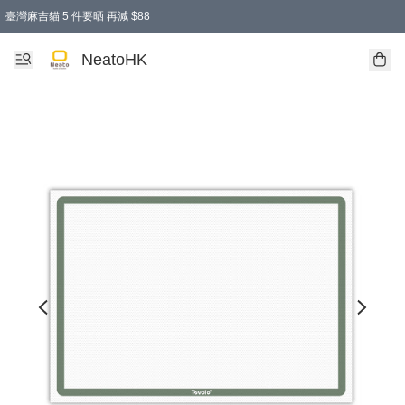
臺灣麻吉貓 5 件要晒 再減 $88
消費即享全單 95 折優惠！
購物滿 HKD 300.00即享免運費優惠！（適用於 特定的送貨方式 )
買麻吉貓廚具套裝免運費
寄送台灣運費滿HKD300 減 HKD50 優惠（不適用於儲物用品及傢俬）
NeatoHK