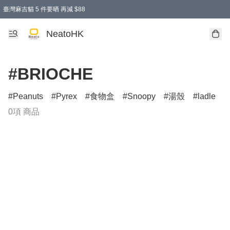
臺灣麻吉貓 5 件要晒 再減 $88
消費即享全單 95 折優惠！
購物滿 HKD 300.00即享免運費優惠！（適用於 特定的送貨方式 )
買麻吉貓廚具套裝免運費
寄送台灣運費滿HKD300 減 HKD50 優惠（不適用於儲物用品及傢俬）
NeatoHK
#BRIOCHE
Peanuts
Pyrex
食物盒
Snoopy
湯殼
ladle
0項 商品