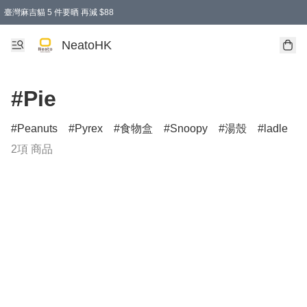
臺灣麻吉貓 5 件要晒 再減 $88
消費即享全單 95 折優惠！
購物滿 HKD 300.00即享免運費優惠！（適用於 特定的送貨方式 )
買麻吉貓廚具套裝免運費
寄送台灣運費滿HKD300 減 HKD50 優惠（不適用於儲物用品及傢俬）
NeatoHK
#Pie
Peanuts
Pyrex
食物盒
Snoopy
湯殼
ladle
2項 商品