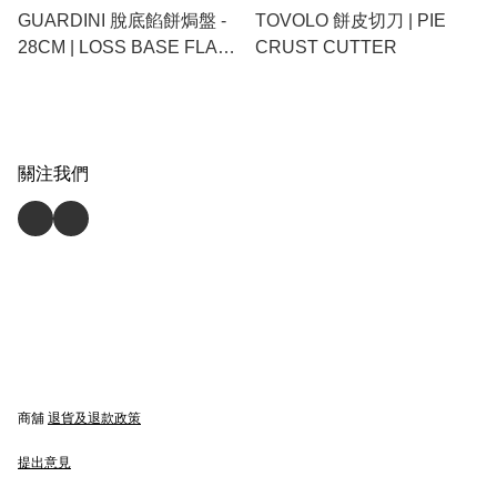
GUARDINI 脫底餡餅焗盤 -
TOVOLO 餅皮切刀 | PIE
28CM | LOSS BASE FLAN
CRUST CUTTER
TIN - 28CM | 意大利製造 | 耐
熱至 230˚C (不含
PFOA/BPA) | made in Italy |
heat resistance 230˚C
關注我們
(PFOA/BPA Free)
商舖
退貨及退款政策
提出意見