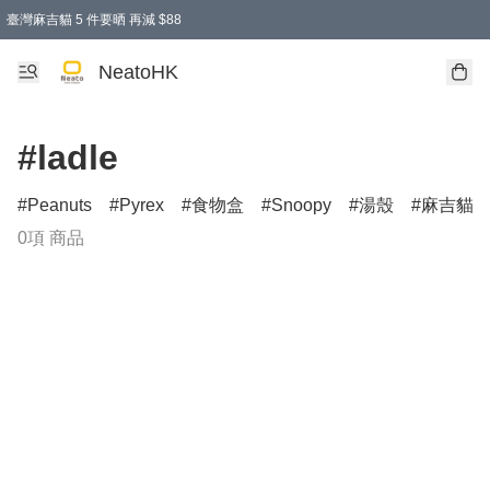
臺灣麻吉貓 5 件要晒 再減 $88
消費即享全單 95 折優惠！
購物滿 HKD 300.00即享免運費優惠！（適用於 特定的送貨方式 )
買麻吉貓廚具套裝免運費
寄送台灣運費滿HKD300 減 HKD50 優惠（不適用於儲物用品及傢俬）
NeatoHK
#ladle
Peanuts
Pyrex
食物盒
Snoopy
湯殼
麻吉貓
0項 商品