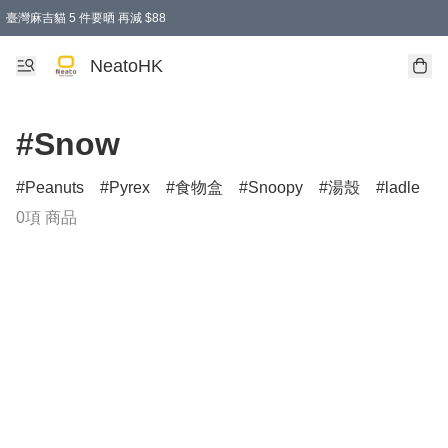
臺灣麻吉貓 5 件要晒 再減 $88
消費即享全單 95 折優惠！
購物滿 HKD 300.00即享免運費優惠！（適用於 特定的送貨方式 )
買麻吉貓廚具套裝免運費
寄送台灣運費滿HKD300 減 HKD50 優惠（不適用於儲物用品及傢俬）
NeatoHK
#Snow
Peanuts
Pyrex
食物盒
Snoopy
湯殼
ladle
0項 商品