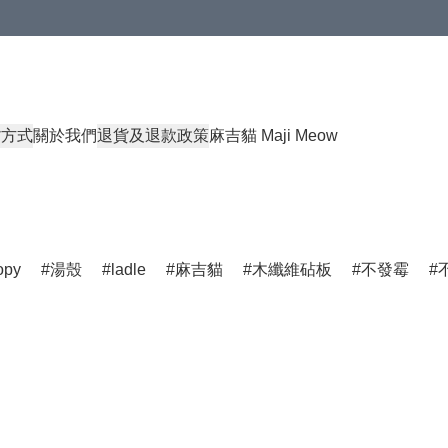
貨方式
關於我們
退貨及退款政策
麻吉貓 Maji Meow
opy
湯殼
ladle
麻吉貓
木纖維砧板
不發霉