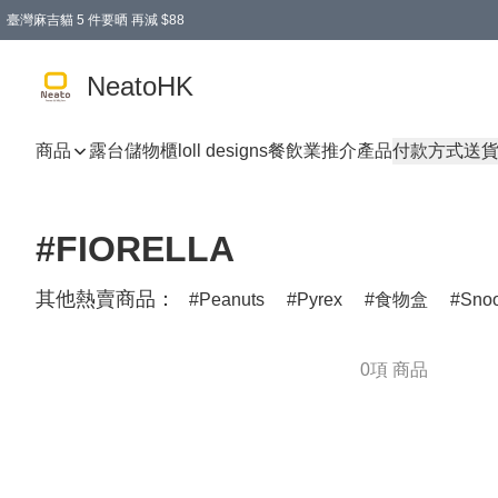
臺灣麻吉貓 5 件要晒 再減 $88
消費即享全單 95 折優惠！
購物滿 HKD 300.00即享免運費優惠！（適用於 特定的送貨方式 )
買麻吉貓廚具套裝免運費
寄送台灣運費滿HKD300 減 HKD50 優惠（不適用於儲物用品及傢俬）
NeatoHK
商品
露台儲物櫃
loll designs
餐飲業推介產品
付款方式
送
#FIORELLA
其他熱賣商品：
Peanuts
Pyrex
食物盒
Sno
0項 商品