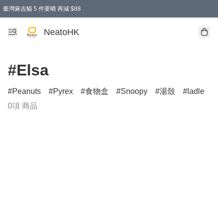
臺灣麻吉貓 5 件要晒 再減 $88
消費即享全單 95 折優惠！
購物滿 HKD 300.00即享免運費優惠！（適用於 特定的送貨方式 )
買麻吉貓廚具套裝免運費
寄送台灣運費滿HKD300 減 HKD50 優惠（不適用於儲物用品及傢俬）
NeatoHK
#Elsa
Peanuts
Pyrex
食物盒
Snoopy
湯殼
ladle
0項 商品