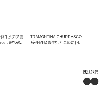
 珍寶牛扒刀叉套
TRAMONTINA CHURRASCO
ercert 鋸扒砧板
系列4件珍寶牛扒刀叉套裝 | 4
PC JUMBO KNIVES & FORK
SET 巴西製造｜專業鋸扒｜加工
木手柄｜耐用不爆列｜made in
Brazil｜Polywood Handle｜
durable
關注我們