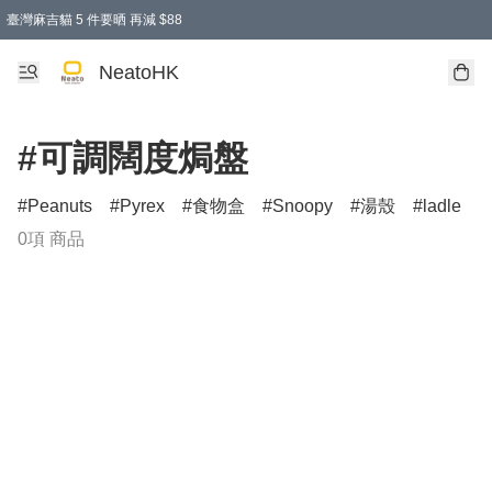
臺灣麻吉貓 5 件要晒 再減 $88
消費即享全單 95 折優惠！
購物滿 HKD 300.00即享免運費優惠！（適用於 特定的送貨方式 )
買麻吉貓廚具套裝免運費
寄送台灣運費滿HKD300 減 HKD50 優惠（不適用於儲物用品及傢俬）
NeatoHK
#可調闊度焗盤
Peanuts
Pyrex
食物盒
Snoopy
湯殼
ladle
0項 商品