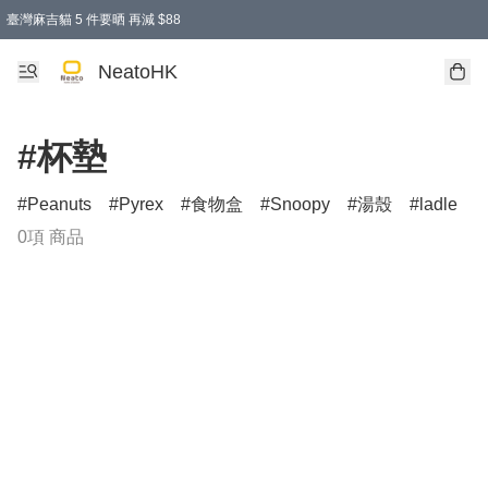
臺灣麻吉貓 5 件要晒 再減 $88
消費即享全單 95 折優惠！
購物滿 HKD 300.00即享免運費優惠！（適用於 特定的送貨方式 )
買麻吉貓廚具套裝免運費
寄送台灣運費滿HKD300 減 HKD50 優惠（不適用於儲物用品及傢俬）
NeatoHK
#杯墊
Peanuts
Pyrex
食物盒
Snoopy
湯殼
ladle
0項 商品