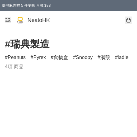
臺灣麻吉貓 5 件要晒 再減 $88
消費即享全單 95 折優惠！
購物滿 HKD 300.00即享免運費優惠！（適用於 特定的送貨方式 )
買麻吉貓廚具套裝免運費
寄送台灣運費滿HKD300 減 HKD50 優惠（不適用於儲物用品及傢俬）
NeatoHK
#瑞典製造
Peanuts
Pyrex
食物盒
Snoopy
湯殼
ladle
4項 商品