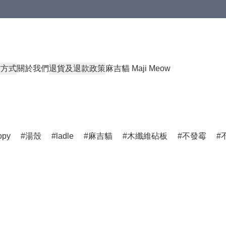
貨方式
關於我們
退貨及退款政策
麻吉貓 Maji Meow
opy
湯殼
ladle
麻吉貓
木纖維砧板
不發霉