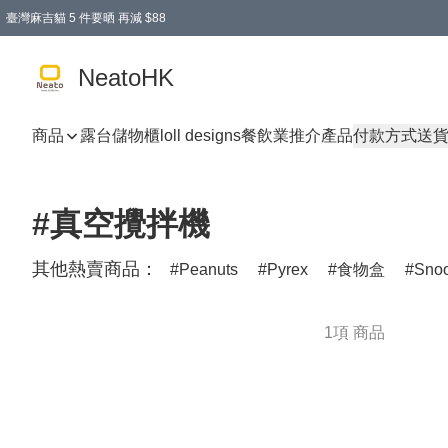
臺灣麻吉貓 5 件要晒 再減 $88
消費即享全單 95 折優惠！
購物滿 HKD 300.00即享免運費優惠！（適用於 特定的送貨方式 )
買麻吉貓廚具套裝免運費
寄送台灣運費滿HKD300 減 HKD50 優惠（不適用於儲物用品及傢俬）
NeatoHK
商品
露台儲物櫃
loll designs
餐飲業推介產品
付款方式
送
#真空攪拌機
其他熱賣商品：
Peanuts
Pyrex
食物盒
Sno
1項 商品