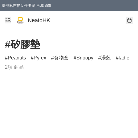
臺灣麻吉貓 5 件要晒 再減 $88
消費即享全單 95 折優惠！
購物滿 HKD 300.00即享免運費優惠！（適用於 特定的送貨方式 )
買麻吉貓廚具套裝免運費
寄送台灣運費滿HKD300 減 HKD50 優惠（不適用於儲物用品及傢俬）
NeatoHK
#矽膠墊
Peanuts
Pyrex
食物盒
Snoopy
湯殼
ladle
2項 商品