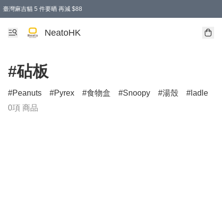
臺灣麻吉貓 5 件要晒 再減 $88
消費即享全單 95 折優惠！
購物滿 HKD 300.00即享免運費優惠！（適用於 特定的送貨方式 )
買麻吉貓廚具套裝免運費
寄送台灣運費滿HKD300 減 HKD50 優惠（不適用於儲物用品及傢俬）
NeatoHK
#砧板
Peanuts
Pyrex
食物盒
Snoopy
湯殼
ladle
0項 商品