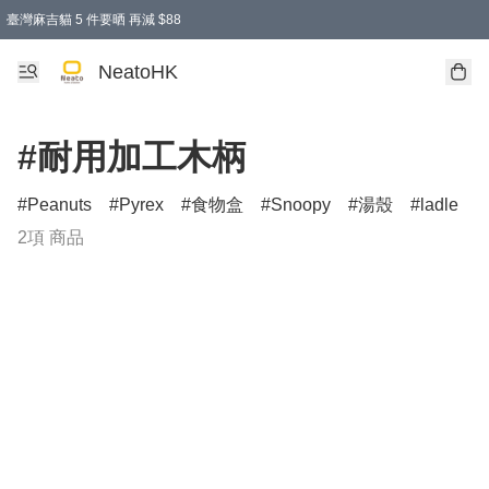
臺灣麻吉貓 5 件要晒 再減 $88
消費即享全單 95 折優惠！
購物滿 HKD 300.00即享免運費優惠！（適用於 特定的送貨方式 )
買麻吉貓廚具套裝免運費
寄送台灣運費滿HKD300 減 HKD50 優惠（不適用於儲物用品及傢俬）
NeatoHK
#耐用加工木柄
Peanuts
Pyrex
食物盒
Snoopy
湯殼
ladle
2項 商品