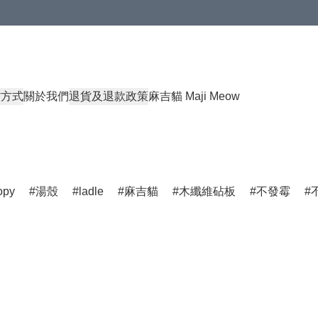
貨方式
關於我們
退貨及退款政策
麻吉貓 Maji Meow
opy
湯殼
ladle
麻吉貓
木纖維砧板
不發霉