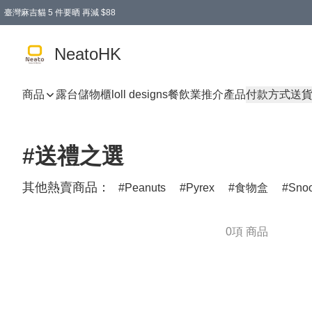
臺灣麻吉貓 5 件要晒 再減 $88
消費即享全單 95 折優惠！
購物滿 HKD 300.00即享免運費優惠！（適用於 特定的送貨方式 )
買麻吉貓廚具套裝免運費
寄送台灣運費滿HKD300 減 HKD50 優惠（不適用於儲物用品及傢俬）
NeatoHK
商品
露台儲物櫃
loll designs
餐飲業推介產品
付款方式
送
#送禮之選
其他熱賣商品：
Peanuts
Pyrex
食物盒
Sno
0項 商品