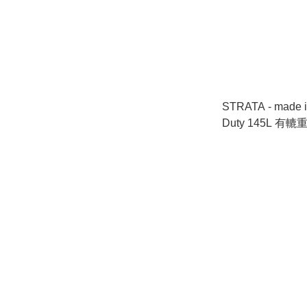
STRATA - made i
Duty 145L 有轆
with Wheels