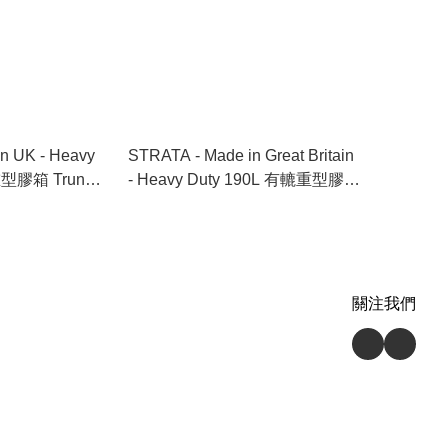
n UK - Heavy
STRATA - Made in Great Britain
重型膠箱 Trunk
- Heavy Duty 190L 有轆重型膠箱
Trunk with Wheels
關注我們