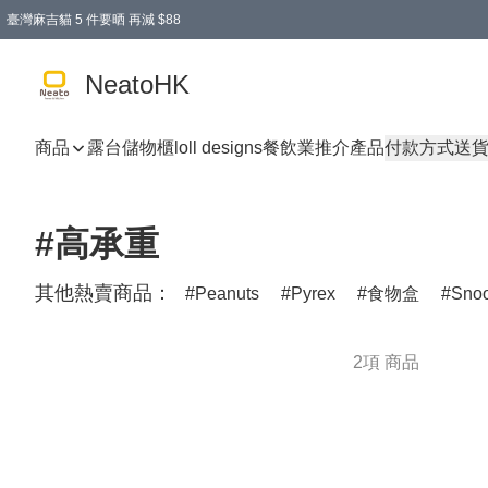
臺灣麻吉貓 5 件要晒 再減 $88
消費即享全單 95 折優惠！
購物滿 HKD 300.00即享免運費優惠！（適用於 特定的送貨方式 )
買麻吉貓廚具套裝免運費
寄送台灣運費滿HKD300 減 HKD50 優惠（不適用於儲物用品及傢俬）
NeatoHK
商品
露台儲物櫃
loll designs
餐飲業推介產品
付款方式
送
#高承重
其他熱賣商品：
Peanuts
Pyrex
食物盒
Sno
2項 商品