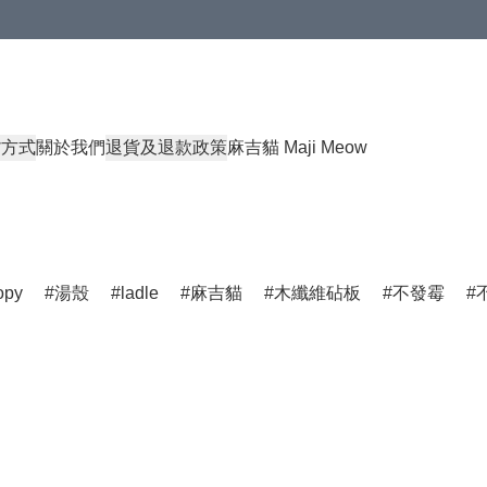
貨方式
關於我們
退貨及退款政策
麻吉貓 Maji Meow
opy
湯殼
ladle
麻吉貓
木纖維砧板
不發霉